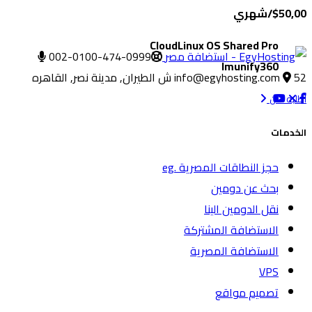
$50,00/شهري
CloudLinux OS Shared Pro
002-0100-474-0999
Imunify360
52 ش الطيران, مدينة نصر, القاهره
info@egyhosting.com
أطلبه الآن
الخدمات
حجز النطاقات المصرية .eg
بحث عن دومين
نقل الدومين الينا
الاستضافة المشتركة
الاستضافة المصرية
VPS
تصميم مواقع