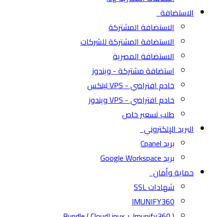
الاستضافة
الاستضافة المشتركة
الاستضافة المشتركة للشركات
الاستضافة المصرية
استضافة مشتركة - ويندوز
خادم افتراضي - VPS لينكس
خادم افتراضي - VPS ويندوز
طلب تسعير خاص
البريد الإلكتروني
بريد Cpanel
بريد Google Workspace
حماية وأمان
شهادات SSL
IMUNIFY360
( CloudLinux + Imunify360 ) Bundle