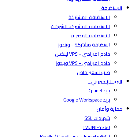
الاستضافة
الاستضافة المشتركة
الاستضافة المشتركة للشركات
الاستضافة المصرية
استضافة مشتركة - ويندوز
خادم افتراضي - VPS لينكس
خادم افتراضي - VPS ويندوز
طلب تسعير خاص
البريد الإلكتروني
بريد Cpanel
بريد Google Workspace
حماية وأمان
شهادات SSL
IMUNIFY360
( CloudLinux + Imunify360 ) Bundle