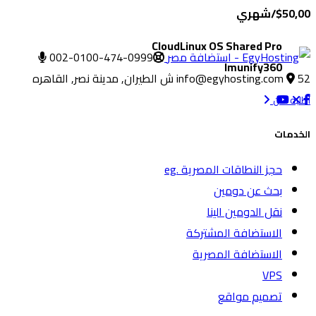
$50,00/شهري
CloudLinux OS Shared Pro
002-0100-474-0999
Imunify360
52 ش الطيران, مدينة نصر, القاهره
info@egyhosting.com
أطلبه الآن
الخدمات
حجز النطاقات المصرية .eg
بحث عن دومين
نقل الدومين الينا
الاستضافة المشتركة
الاستضافة المصرية
VPS
تصميم مواقع