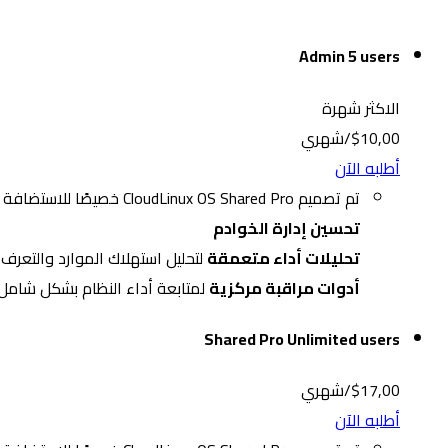
Admin 5 users
الاكثر شهرة
$10,00/شهري
أطلبه الآن
تم تصميم CloudLinux OS Shared Pro خصيصًا للاستضافة المشتركة، ويعد نظام تشغيل متطور يوفر لمزودي خدمات الاستضافة ما يحتاجونه، مثل
تحسين إدارة الخوادم
تحليلات أداء متعمقة
لتحليل استهلاك الموارد والتعرف 
أدوات مراقبة مركزية
لمتابعة أداء النظام بشكل شامل
Shared Pro Unlimited users
$17,00/شهري
أطلبه الآن