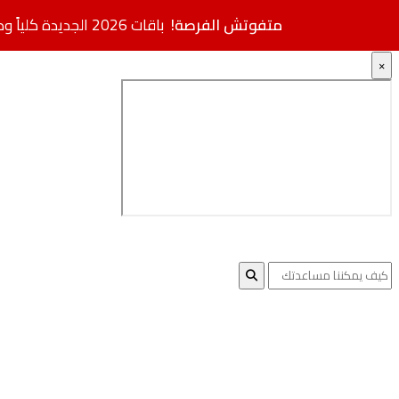
متفوتش الفرصة!
باقات 2026 الجديدة كلياً وصلت.. مواصفات فائقة بأسعار مخفضة + خصم إضافي
×