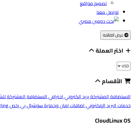
تصميم مواقع
تواصل معنا
عرض القائمة
اختر العملة
الأقسام
الاستضافة المشتركة
بريد الكتروني احترافي
الاستضافة المشتركة لل
خدمات البريد الإلكتروني
اضافات امان وحماية
سوشيال بي
رخص cPanel
ting
CloudLinux OS