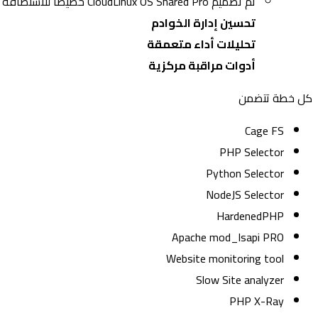
تم تصميم CloudLinux OS Shared Pro خصيصًا للاستضافة المشتركة، ويعد نظام تشغيل متطور يوفر لمزودي خدمات الاستضافة ما يحتاجونه، مثل
تحسين إدارة الخوادم
تحليلات أداء متعمقة
أدوات مراقبة مركزية
كل خطة تتضمن
Cage FS
PHP Selector
Python Selector
NodeJS Selector
HardenedPHP
Apache mod_lsapi PRO
Website monitoring tool
Slow Site analyzer
PHP X-Ray