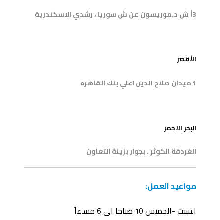
3أ ش د.موريسون من ش سوريا ، رشدي الاسكندرية
3
الأقصر
1 ميدان صلاح الدين اعلي بنك القاهره
4
البحر الاحمر
الغردقة الكوثر . بجوار بزينة التعاون
مواعيد العمل:
السبت -الخميس 10 صباحا الى 6 مساءاً