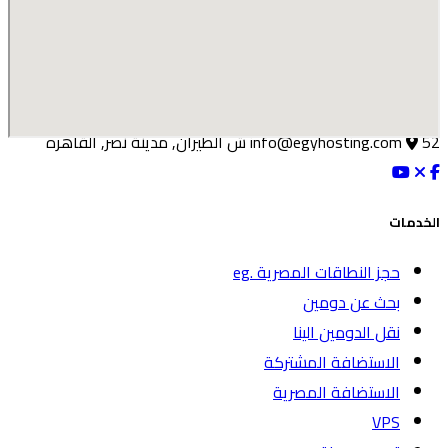
002-0100-474-0999
52 ش الطيران, مدينة نصر, القاهره
info@egyhosting.com
الخدمات
حجز النطاقات المصرية .eg
بحث عن دومين
نقل الدومين الينا
الاستضافة المشتركة
الاستضافة المصرية
VPS