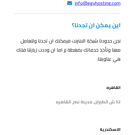
info@egyhosting.com
اين يمكن ان تجدنا؟
نحن حدودنا شبكة الانترنت فيمكنك ان تجدنا وتتعامل
معنا وتأخذ خدماتك بضغطة زر اما ان وددت زيارتنا فتلك
هي عناويننا:
1
القاهره
52 ش الطيران, مدينة نصر, القاهره
2
الاسكندرية