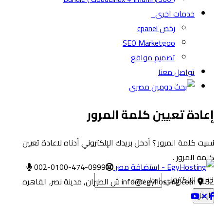
خدمات اخرى
رخص cpanel
SEO Marketgoo
تصميم مواقع
تواصل معنا
إعادة تعيين كلمة المرور
نسيت كلمة المرور ؟ أدخل بريدك الإلكتروني أدناه لاعادة تعيين
كلمة المرور .
002-0100-474-0999
البريد الإلكتروني
52 ش الطيران, مدينة نصر, القاهره
info@egyhosting.com
أرسل