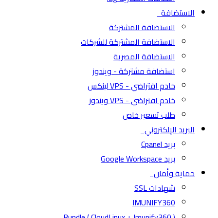
الاستضافة
الاستضافة المشتركة
الاستضافة المشتركة للشركات
الاستضافة المصرية
استضافة مشتركة - ويندوز
خادم افتراضي - VPS لينكس
خادم افتراضي - VPS ويندوز
طلب تسعير خاص
البريد الإلكتروني
بريد Cpanel
بريد Google Workspace
حماية وأمان
شهادات SSL
IMUNIFY360
( CloudLinux + Imunify360 ) Bundle