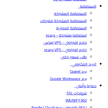
الاستضافة
الاستضافة المشتركة
الاستضافة المشتركة للشركات
الاستضافة المصرية
استضافة مشتركة - ويندوز
خادم افتراضي - VPS لينكس
خادم افتراضي - VPS ويندوز
طلب تسعير خاص
البريد الإلكتروني
بريد Cpanel
بريد Google Workspace
حماية وأمان
شهادات SSL
IMUNIFY360
( CloudLinux + Imunify360 ) Bundle