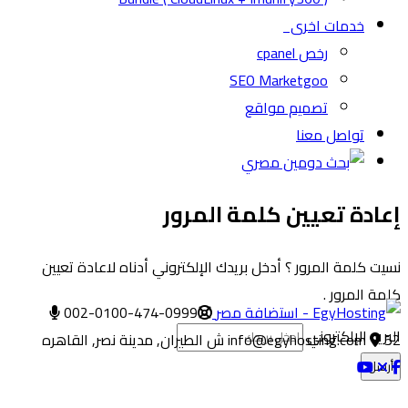
خدمات اخرى
رخص cpanel
SEO Marketgoo
تصميم مواقع
تواصل معنا
إعادة تعيين كلمة المرور
نسيت كلمة المرور ؟ أدخل بريدك الإلكتروني أدناه لاعادة تعيين
كلمة المرور .
002-0100-474-0999
البريد الإلكتروني
52 ش الطيران, مدينة نصر, القاهره
info@egyhosting.com
أرسل