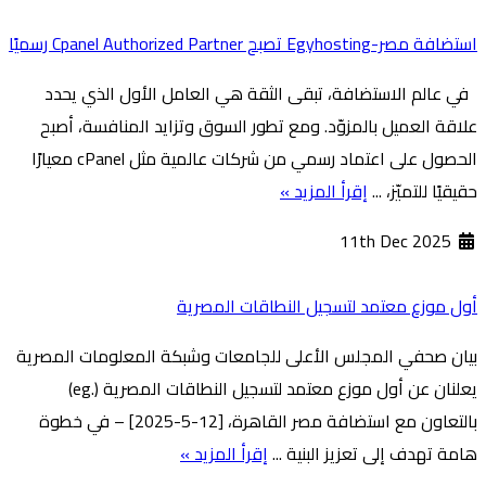
استضافة مصر-Egyhosting تصبح Cpanel Authorized Partner رسميًا
في عالم الاستضافة، تبقى الثقة هي العامل الأول الذي يحدد
علاقة العميل بالمزوّد. ومع تطور السوق وتزايد المنافسة، أصبح
الحصول على اعتماد رسمي من شركات عالمية مثل cPanel معيارًا
حقيقيًا للتميّز، ...
إقرأ المزيد »
11th Dec 2025
أول موزع معتمد لتسجيل النطاقات المصرية
بيان صحفي المجلس الأعلى للجامعات وشبكة المعلومات المصرية
يعلنان عن أول موزع معتمد لتسجيل النطاقات المصرية (.eg)
بالتعاون مع استضافة مصر القاهرة، [12-5-2025] – في خطوة
هامة تهدف إلى تعزيز البنية ...
إقرأ المزيد »