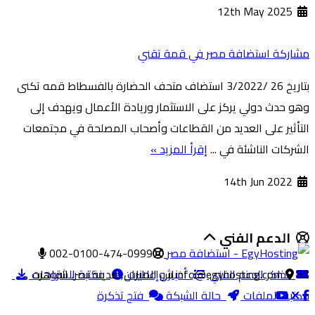
12th May 2025
مشاركة استضافة مصر في قمة تقني
بتاريخ 26 /3/2022 استضاف متحف الحضارة بالفسطاط قمه تكنى
وهو حدث دولي يركز على الاستثمار وريادة الأعمال ويهدف إلى
التأثير على العديد من القطاعات وأصحاب المصلحة في مجتمعات
الشركات الناشئة في ...
إقرأ المزيد »
14th Jun 2022
الدعم الفني
002-0100-474-0999
52 ش الطيران, مدينة نصر, القاهره
تذاكر الدعم الفني
info@egyhosting.com
أخبار وإعلانات
مكتبة الشروحات
مكتبة الملفات
حالة الشبكة
فتح تذكرة