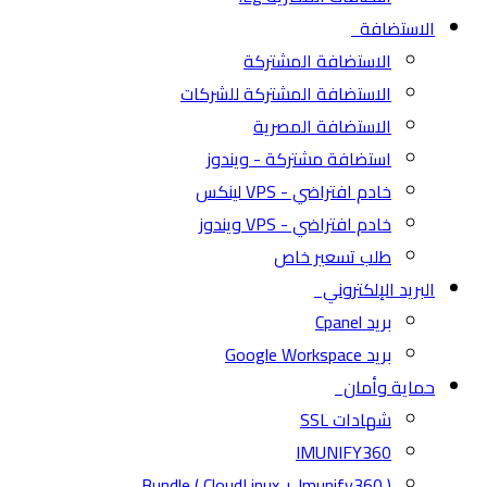
الاستضافة
الاستضافة المشتركة
الاستضافة المشتركة للشركات
الاستضافة المصرية
استضافة مشتركة - ويندوز
خادم افتراضي - VPS لينكس
خادم افتراضي - VPS ويندوز
طلب تسعير خاص
البريد الإلكتروني
بريد Cpanel
بريد Google Workspace
حماية وأمان
شهادات SSL
IMUNIFY360
( CloudLinux + Imunify360 ) Bundle