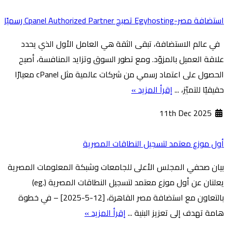
استضافة مصر-Egyhosting تصبح Cpanel Authorized Partner رسميًا
في عالم الاستضافة، تبقى الثقة هي العامل الأول الذي يحدد
علاقة العميل بالمزوّد. ومع تطور السوق وتزايد المنافسة، أصبح
الحصول على اعتماد رسمي من شركات عالمية مثل cPanel معيارًا
حقيقيًا للتميّز، ...
إقرأ المزيد »
11th Dec 2025
أول موزع معتمد لتسجيل النطاقات المصرية
بيان صحفي المجلس الأعلى للجامعات وشبكة المعلومات المصرية
يعلنان عن أول موزع معتمد لتسجيل النطاقات المصرية (.eg)
بالتعاون مع استضافة مصر القاهرة، [12-5-2025] – في خطوة
هامة تهدف إلى تعزيز البنية ...
إقرأ المزيد »