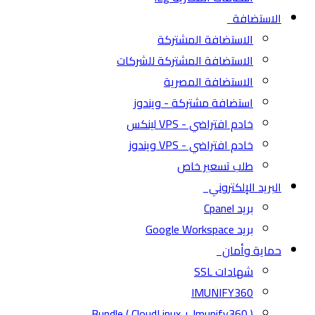
الاستضافة
الاستضافة المشتركة
الاستضافة المشتركة للشركات
الاستضافة المصرية
استضافة مشتركة - ويندوز
خادم افتراضي - VPS لينكس
خادم افتراضي - VPS ويندوز
طلب تسعير خاص
البريد الإلكتروني
بريد Cpanel
بريد Google Workspace
حماية وأمان
شهادات SSL
IMUNIFY360
( CloudLinux + Imunify360 ) Bundle