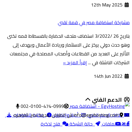
12th May 2025
مشاركة استضافة مصر في قمة تقني
بتاريخ 26 /3/2022 استضاف متحف الحضارة بالفسطاط قمه تكنى
وهو حدث دولي يركز على الاستثمار وريادة الأعمال ويهدف إلى
التأثير على العديد من القطاعات وأصحاب المصلحة في مجتمعات
الشركات الناشئة في ...
إقرأ المزيد »
14th Jun 2022
الدعم الفني
002-0100-474-0999
52 ش الطيران, مدينة نصر, القاهره
تذاكر الدعم الفني
info@egyhosting.com
أخبار وإعلانات
مكتبة الشروحات
مكتبة الملفات
حالة الشبكة
فتح تذكرة