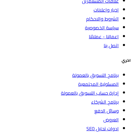
علاقات المستثمرين
اخبار واعلانات
الشروط والاحكام
سياسة الخصوصية
اعمالنا - عملائنا
اتصل بنا
اخري
برنامج التسويق بالعمولة
المسئولية المجتمعية
إدارة حساب التسويق بالعمولة
برنامج الشركاء
وسائل الدفع
العروض
ادوات تحليل SEO