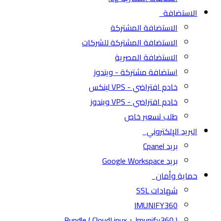
الاستضافة
الاستضافة المشتركة
الاستضافة المشتركة للشركات
الاستضافة المصرية
استضافة مشتركة - ويندوز
خادم افتراضي - VPS لينكس
خادم افتراضي - VPS ويندوز
طلب تسعير خاص
البريد الإلكتروني
بريد Cpanel
بريد Google Workspace
حماية وأمان
شهادات SSL
IMUNIFY360
( CloudLinux + Imunify360 ) Bundle