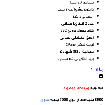
مساحة 20 جيجا
ذاكرة عشوائية 3 جيجا
المعالج 3 كور
عدد 2 (نطاق) مجاني
هارد ديسك سريع SSD
نسخ احتياطي مجاني
لوحة تحكم CPanel
مجانية (SSL) شهادة
بريد الكتروني غير محدود
إبدأ الآن
البلاتينية
وفر 50% لفترة محدودة
3500 جنيه
7000 جنيه
/للعام الأول
/سنوي