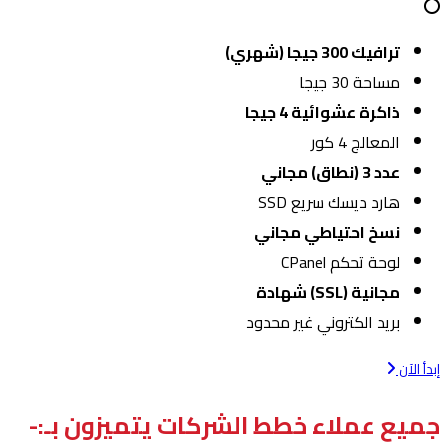
ترافيك 300 جيجا (شهري)
مساحة 30 جيجا
ذاكرة عشوائية 4 جيجا
المعالج 4 كور
عدد 3 (نطاق) مجاني
هارد ديسك سريع SSD
نسخ احتياطي مجاني
لوحة تحكم CPanel
مجانية (SSL) شهادة
بريد الكتروني غير محدود
إبدأ الآن
جميع عملاء خطط الشركات يتميزون بـ:-