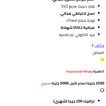
هارد ديسك سريع SSD
نسخ احتياطي مجاني
لوحة تحكم CPanel
مجانية (SSL) شهادة
بريد الكتروني غير محدود
إبدأ الآن
الافضل
الذهبية
وفر 50% لفترة محدودة
2500 جنيه
5000 جنيه
/للعام الأول
/سنوي
ترافيك 200 جيجا (شهري)